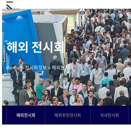
Skip
Open
Close
to
mobile
mobile
content
menu
menu
해외 전시회
Home
»
전시회정보
»
해외전시회
해외전시회
해외추천전시회
국내전시회