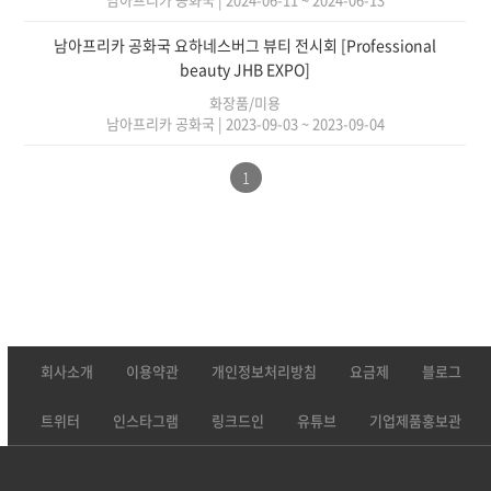
남아프리카 공화국 요하네스버그 뷰티 전시회 [Professional
beauty JHB EXPO]
화장품/미용
남아프리카 공화국
|
2023-09-03 ~ 2023-09-04
1
회사소개
이용약관
개인정보처리방침
요금제
블로그
트위터
인스타그램
링크드인
유튜브
기업제품홍보관