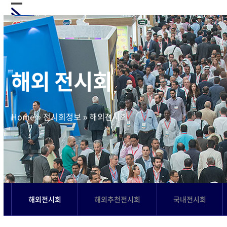
Skip
Open
Close
to
mobile
mobile
content
menu
menu
해외 전시회
Home
»
전시회정보
»
해외전시회
해외전시회
해외추천전시회
국내전시회