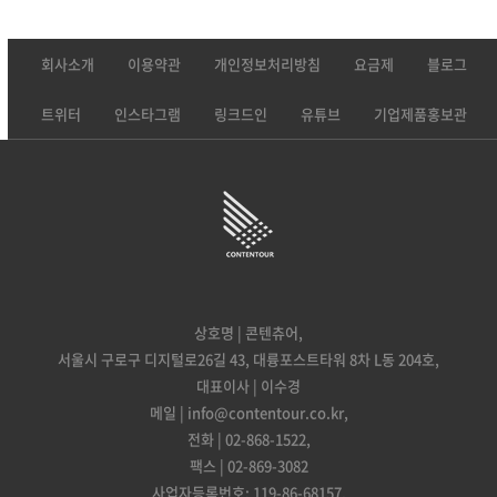
회사소개
이용약관
개인정보처리방침
요금제
블로그
트위터
인스타그램
링크드인
유튜브
기업제품홍보관
상호명 | 콘텐츄어,
서울시 구로구 디지털로26길 43, 대륭포스트타워 8차 L동 204호,
대표이사 | 이수경
메일 | info@contentour.co.kr,
전화 | 02-868-1522,
팩스 | 02-869-3082
사업자등록번호: 119-86-68157,