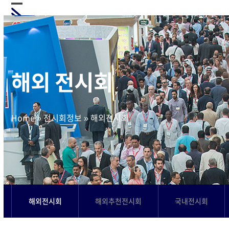
Skip
Open
Close
to
mobile
mobile
content
menu
menu
해외 전시회
Home
»
전시회정보
»
해외전시회
해외전시회
해외추천전시회
국내전시회