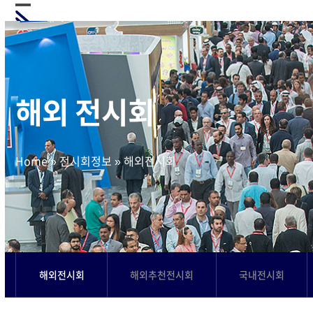
Skip
Open
Close
to
mobile
mobile
content
menu
menu
해외 전시회
Home
»
전시회정보
»
해외전시회
해외전시회
해외추천전시회
국내전시회