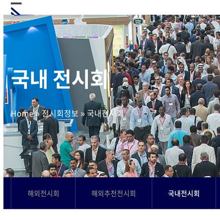
Skip
Open
Close
to
mobile
mobile
content
menu
menu
국내 전시회
Home
»
전시회정보
»
국내전시회
해외전시회
해외추천전시회
국내전시회