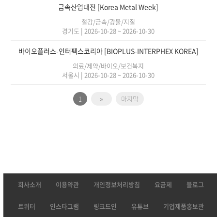
금속산업대전 [Korea Metal Week]
철강/금속/광물/지질
경기도
|
2026-10-28 ~ 2026-10-30
바이오플러스-인터펙스코리아 [BIOPLUS-INTERPHEX KOREA]
의료/제약/바이오/보건복지
서울시
|
2026-10-28 ~ 2026-10-30
1
»
마지막
회사소개
이용약관
개인정보처리방침
요금제
블로그
트위터
인스타그램
링크드인
유튜브
기업제품홍보관