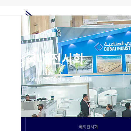
Skip
to
content
홈
전시회정보
해외전시회
전시부스
해외마케팅
고객지원
요금제
국내 전시회
Home
»
전시회정보
»
국내전시회
해외전시회