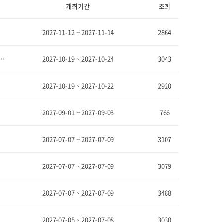
개최기간
조회
2027-11-12 ~ 2027-11-14
2864
 전시회 [Seoul International Aerospace & Defense Exhibition]
2027-10-19 ~ 2027-10-24
3043
2027-10-19 ~ 2027-10-22
2920
2027-09-01 ~ 2027-09-03
766
2027-07-07 ~ 2027-07-09
3107
2027-07-07 ~ 2027-07-09
3079
2027-07-07 ~ 2027-07-09
3488
2027-07-05 ~ 2027-07-08
3030