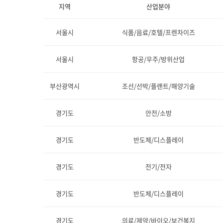
지역
산업분야
서울시
식품/음료/호텔/프렌차이즈
서울시
항공/우주/방위산업
부산광역시
조선/선박/플랜트/해양기술
경기도
안전/소방
경기도
반도체/디스플레이
경기도
전기/전자
경기도
반도체/디스플레이
경기도
의료/제약/바이오/보건복지