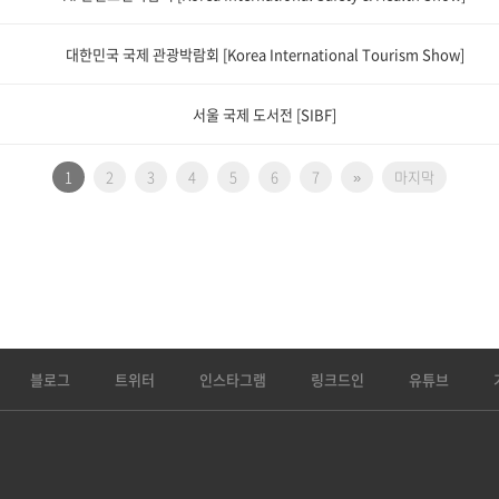
대한민국 국제 관광박람회 [Korea International Tourism Show]
서울 국제 도서전 [SIBF]
1
2
3
4
5
6
7
»
마지막
블로그
트위터
인스타그램
링크드인
유튜브