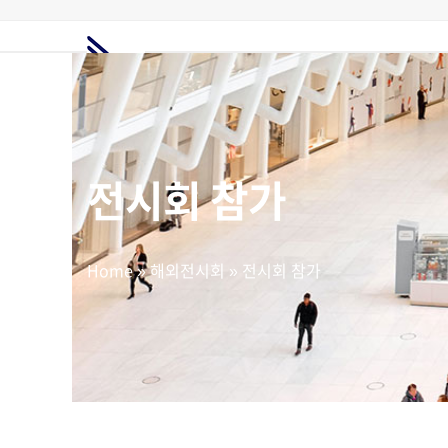
Skip
to
content
홈
전시회정보
해외전시회
전시부스
해외마케팅
고객지원
요금제
전시회 참가
Home
»
해외전시회
»
전시회 참가