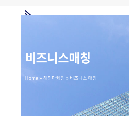
Skip
to
content
홈
전시회정보
해외전시회
전시부스
해외마케팅
고객지원
요금제
비즈니스매칭
Home
»
해외마케팅
»
비즈니스 매칭