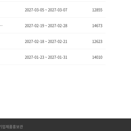
2027-03-05 ~ 2027-03-07
12855
시회 [Ford Indianapolis Boat, Sport and Travel Show]
2027-02-19 ~ 2027-02-28
14673
2027-02-18 ~ 2027-02-21
12623
2027-01-23 ~ 2027-01-31
14010
기업제품홍보관