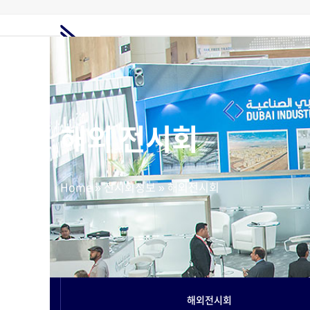
Skip
to
content
홈
전시회정보
해외전시회
전시부스
해외마케팅
고객지원
요금제
해외 전시회
Home
»
전시회정보
»
해외전시회
해외전시회