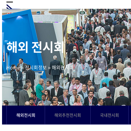
Skip
Open
Close
to
mobile
mobile
content
menu
menu
해외 전시회
Home
»
전시회정보
»
해외전시회
해외전시회
해외추천전시회
국내전시회