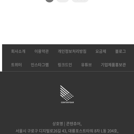
회사소개
이용약관
개인정보처리방침
요금제
블로그
트위터
인스타그램
링크드인
유튜브
기업제품홍보관
상호명 | 콘텐츄어,
서울시 구로구 디지털로26길 43, 대륭포스트타워 8차 L동 204호,