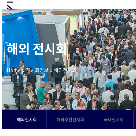
Skip
Open
Close
to
mobile
mobile
content
menu
menu
해외 전시회
Home
»
전시회정보
»
해외전시회
해외전시회
해외추천전시회
국내전시회