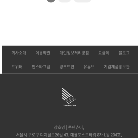
회사소개
이용약관
개인정보처리방침
요금제
블로그
트위터
인스타그램
링크드인
유튜브
기업제품홍보관
상호명 | 콘텐츄어,
서울시 구로구 디지털로26길 43, 대륭포스트타워 8차 L동 204호,