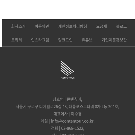
회사소개
이용약관
개인정보처리방침
요금제
블로그
트위터
인스타그램
링크드인
유튜브
기업제품홍보관
상호명 | 콘텐츄어,
서울시 구로구 디지털로26길 43, 대륭포스트타워 8차 L동 204호,
대표이사 | 이수경
메일 | info@contentour.co.kr,
전화 | 02-868-1522,