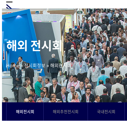
Skip
Open
Close
to
mobile
mobile
content
menu
menu
해외 전시회
Home
»
전시회정보
»
해외전시회
해외전시회
해외추천전시회
국내전시회