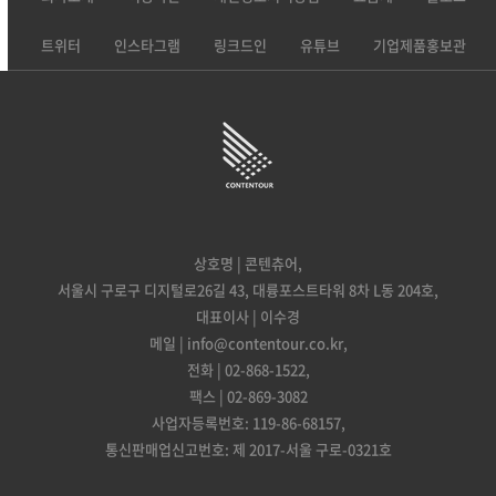
트위터
인스타그램
링크드인
유튜브
기업제품홍보관
상호명 | 콘텐츄어,
서울시 구로구 디지털로26길 43, 대륭포스트타워 8차 L동 204호,
대표이사 | 이수경
메일 | info@contentour.co.kr,
전화 | 02-868-1522,
팩스 | 02-869-3082
사업자등록번호: 119-86-68157,
통신판매업신고번호: 제 2017-서울 구로-0321호