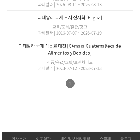
과테말라
|
2026-08-11 ~ 2026-08-13
과테말라 국제 도서 전시회 [Filgua]
교육/도서/출판/광고
과테말라
|
2026-07-07 ~ 2026-07-19
과테말라 국제 식음료 대전 [Cámara Guatemalteca de
Alimentos y Bebidas]
식품/음료/호텔/프렌차이즈
과테말라
|
2023-07-12 ~ 2023-07-13
1
회사소개
이용약관
개인정보처리방침
요금제
블로그