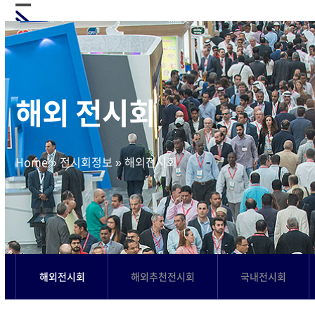
Skip
Open
Close
to
mobile
mobile
content
menu
menu
해외 전시회
Home
»
전시회정보
»
해외전시회
해외전시회
해외추천전시회
국내전시회