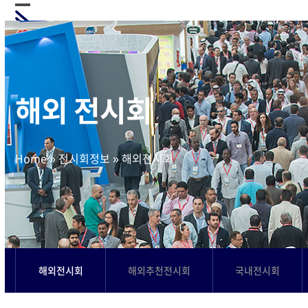
Skip
Open
Close
to
mobile
mobile
content
menu
menu
해외 전시회
Home
»
전시회정보
»
해외전시회
해외전시회
해외추천전시회
국내전시회