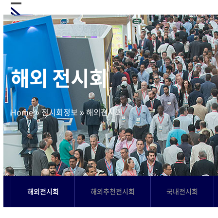
Skip
Open
Close
to
mobile
mobile
content
menu
menu
해외 전시회
Home
»
전시회정보
»
해외전시회
해외전시회
해외추천전시회
국내전시회