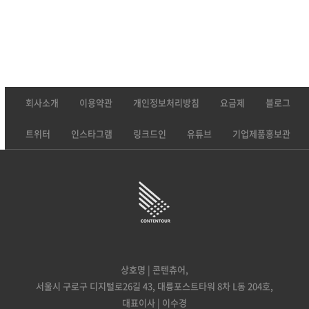
회사소개
이용약관
개인정보처리방침
요금제
블로그
트위터
인스타그램
링크드인
유튜브
기업제품홍보관
상호명 | 콘텐츄어,
서울시 구로구 디지털로26길 43, 대륭포스트타워 8차 L동 204호,
대표이사 | 이수경