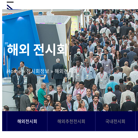
Skip
Open
Close
to
mobile
mobile
content
menu
menu
해외 전시회
Home
»
전시회정보
»
해외전시회
해외전시회
해외추천전시회
국내전시회