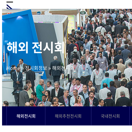
Skip
Open
Close
to
mobile
mobile
content
menu
menu
해외 전시회
Home
»
전시회정보
»
해외전시회
해외전시회
해외추천전시회
국내전시회