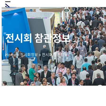
Skip
Open
Close
to
mobile
mobile
content
menu
menu
전시회 참관정보
Home
»
전시회정보
»
전시회 참관정보