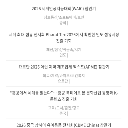
2026 세계인공지능대회(WAIC) 참관기
정보통신/소프트웨어/보안
중국
|
세계 최대 섬유 전시회 Bharat Tex 2026에서 확인한 인도 섬유시장
진출 기회
패션/섬유/귀금속/시계
인도
|
요르단 2026 아랍 제약 제조업체 엑스포(APME) 참관기
의료/제약/바이오/보건복지
요르단
|
“홍콩에서 세계를 읽는다”… 홍콩 북페어로 본 문화산업 동향과 K-
콘텐츠 진출 기회
교육/도서/출판/광고
중국
|
2026 중국 상하이 유아용품 전시회(CBME China) 참관기