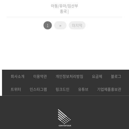
아동/유아/임산부
중국
|
1
»
마지막
회사소개
이용약관
개인정보처리방침
요금제
블로그
트위터
인스타그램
링크드인
유튜브
기업제품홍보관