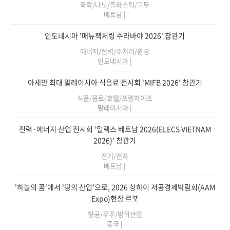
화학/나노/플라스틱/고무
베트남
|
인도네시아 '매뉴팩처링 수라바야 2026' 참관기
에너지/전력/수처리/환경
인도네시아
|
아세안 최대 말레이시아 식음료 전시회 'MIFB 2026' 참관기
식품/음료/호텔/프렌차이즈
말레이시아
|
전력·에너지 산업 전시회 ‘일렉스 베트남 2026(ELECS VIETNAM
2026)’ 참관기
전기/전자
베트남
|
'하늘의 꿈'에서 '땅의 산업'으로, 2026 상하이 저공경제박람회(AAM
Expo)현장 르포
항공/우주/방위산업
중국
|