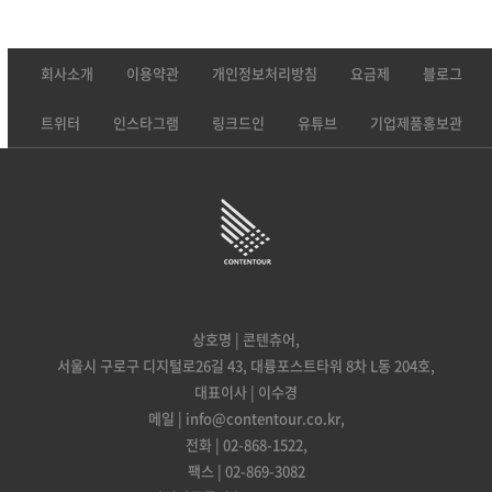
회사소개
이용약관
개인정보처리방침
요금제
블로그
트위터
인스타그램
링크드인
유튜브
기업제품홍보관
상호명 | 콘텐츄어,
서울시 구로구 디지털로26길 43, 대륭포스트타워 8차 L동 204호,
대표이사 | 이수경
메일 | info@contentour.co.kr,
전화 | 02-868-1522,
팩스 | 02-869-3082