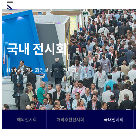
Skip
Open
Close
to
mobile
mobile
content
menu
menu
국내 전시회
Home
»
전시회정보
»
국내전시회
해외전시회
해외추천전시회
국내전시회