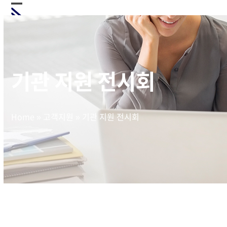
Skip
Open
Close
to
mobile
mobile
content
menu
menu
기관 지원 전시회
Home
»
고객지원
»
기관 지원 전시회