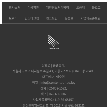
회사소개
이용약관
개인정보처리방침
요금제
블로그
트위터
인스타그램
링크드인
유튜브
기업제품홍보관
상호명 | 콘텐츄어,
서울시 구로구 디지털로26길 43, 대륭포스트타워 8차 L동 204호,
대표이사 | 이수경
메일 | info@contentour.co.kr,
전화 | 02-868-1522,
팩스 | 02-869-3082
사업자등록번호: 119-86-68157,
통신판매업신고번호: 제 2017-서울 구로-0321호