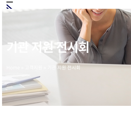
Skip
Open
Close
to
mobile
mobile
content
menu
menu
기관 지원 전시회
Home
»
고객지원
»
기관 지원 전시회