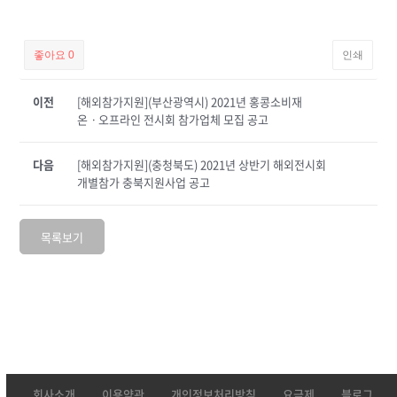
좋아요
0
인쇄
이전
[해외참가지원](부산광역시) 2021년 홍콩소비재
온ㆍ오프라인 전시회 참가업체 모집 공고
다음
[해외참가지원](충청북도) 2021년 상반기 해외전시회
개별참가 충북지원사업 공고
목록보기
회사소개
이용약관
개인정보처리방침
요금제
블로그