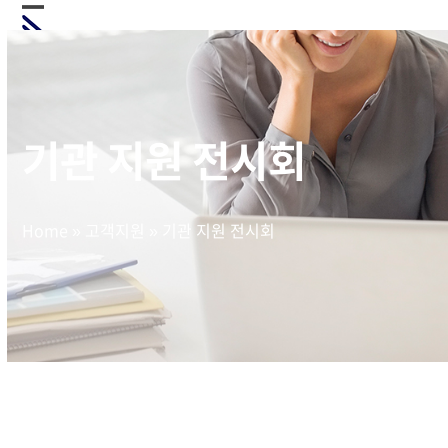
Skip
Open
Close
to
mobile
mobile
content
menu
menu
기관 지원 전시회
Home
»
고객지원
»
기관 지원 전시회