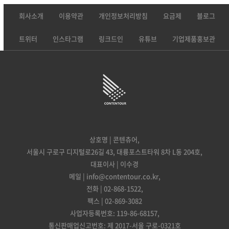
회사소개
이용약관
개인정보처리방침
요금제
블로그
트위터
인스타그램
링크드인
유튜브
기업제품홍보관
상호명 | 콘텐츄어,
서울시 구로구 디지털로26길 43, 대륭포스트타워 8차 L동 204호,
대표이사 | 이수경
메일 | info@contentour.co.kr,
전화 | 02-868-1522,
팩스 | 02-869-3082
사업자등록번호: 119-86-68157,
통신판매업신고번호: 제 2017-서울 구로-0321호