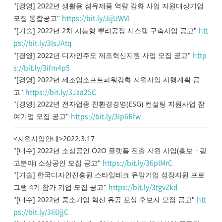
"[경영] 2022년 생활용 섬유제품 역량 강화 사업 지원대상기업
https://bit.ly/3ijUWVI
모집 통합공고"
htt
"[기술] 2022년 2차 지능형 뿌리공정 시스템 구축사업 공고"
ps://bit.ly/3IsJAtq
http
"[경영] 2022년 디자인주도 제조혁신지원 사업 모집 공고"
s://bit.ly/3ifm4p5
"[경영] 2022년 제조업소프트파워강화 지원사업 시행계획 공
https://bit.ly/3Jza25C
고"
"[경영] 2022년 전자업종 친환경경영(ESG) 컨설팅 지원사업 참
https://bit.ly/3Ip6Rfw
여기업 모집 공고"
<지원사업안내>2022.3.17
"[내수] 2022년 소상공인 O2O 플랫폼 진출 지원 사업(홍보ㆍ광
https://bit.ly/36pIMrC
고분야) 소상공인 모집 공고"
"[기술] 한국디자인진흥원 스타일테크 유망기업 성장지원 프로
https://bit.ly/3tgvZkd
그램 4기 참가 기업 모집 공고"
htt
"[내수] 2022년 중소기업 혁신 유공 포상 후보자 모집 공고"
ps://bit.ly/3IiDjjC