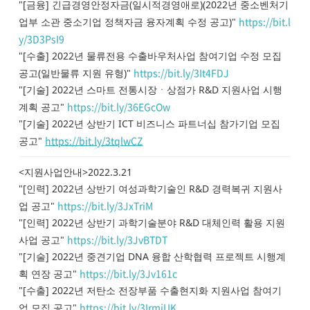
"[금융] 긴급경영안정자금(일시적경영애로)(2022년 중소벤처기
https://bit.l
업부 소관 중소기업 정책자금 융자계획 수정 공고)"
y/3D3PsI9
"[수출] 2022년 물류전용 수출바우처사업 참여기업 수정 모집
https://bit.ly/3It4FDJ
공고(일반물류 지원 유형)"
"[기술] 2022년 스마트 전통시장ㆍ상점가 R&D 지원사업 시행
https://bit.ly/36EGcOw
계획 공고"
"[기술] 2022년 상반기 ICT 비즈니스 파트너십 참가기업 모집
https://bit.ly/3tqlwCZ
공고"
<지원사업안내>2022.3.21
"[인력] 2022년 상반기 여성과학기술인 R&D 경력복귀 지원사
https://bit.ly/3JxTriM
업 공고"
"[인력] 2022년 상반기 과학기술분야 R&D 대체인력 활용 지원
https://bit.ly/3JvBTDT
사업 공고"
"[기술] 2022년 중견기업 DNA 융합 산학협력 프로젝트 시행계
https://bit.ly/3Jv161c
획 연장 공고"
"[수출] 2022년 저탄소 전장부품 수출현지화 지원사업 참여기
https://bit.ly/3IrmiUK
업 모집 공고"