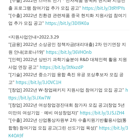
"[수출] 2022년 스마트 전기ㆍ전자제품 중국向 현지화 시장진
https://bit.ly/3tRYPYs
출 프로그램 참여기업 추가 모집 공고"
"[수출] 2022년 친환경 관련제품 중국 현지화 지원사업 참여기
https://bit.ly/3Dl9K0a
업 추가 모집 공고"
<지원사업안내>2022.3.29
"[금융] 2022년 소상공인 정책자금(대리대출) 2차 만기연장 지
https://bit.ly/36VHOnb
원 안내(코로나19)"
"[인력] 2022년 상반기 과학기술분야 R&D 대체인력 활용 지원
https://bit.ly/3tNxzdP
사업 연장 공고"
"[기술] 2022년 중소기업 융합 촉진 유공 포상후보자 모집 공
https://bit.ly/3JOVC1H
고"
h
"[창업] 2022년 W-창업패키지 지원사업 참여기업 모집 공고"
ttps://bit.ly/3iJXw7W
"[창업] 2022년 여성창업경진대회 참가자 모집 공고(창업 5년
https://bit.ly/3JSJZH4
미만의 여성기업ㆍ예비 여성창업자)"
"[수출] 2022년 산업통상자원부 2차 수출지원기반활용사업(통
https://bit.ly/3
합형) 참여기업 모집 공고(그린 선도기업 육성)"
K4OA9f