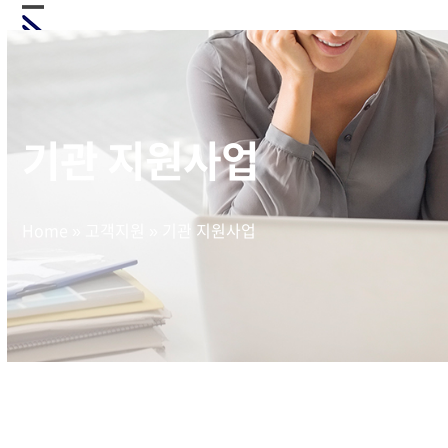
Skip
Open
Close
to
mobile
mobile
content
menu
menu
기관 지원사업
Home
»
고객지원
»
기관 지원사업