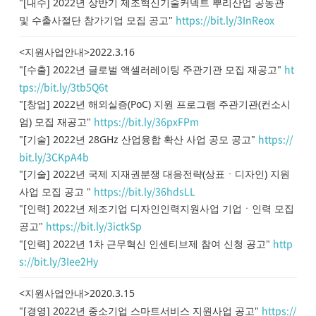
"[내수] 2022년 상반기 제조혁신기술커넥트 뿌리산업 공동관
https://bit.ly/3InReox
및 수출사절단 참가기업 모집 공고"
<지원사업안내>2022.3.16
ht
"[수출] 2022년 글로벌 액셀러레이팅 주관기관 모집 재공고"
tps://bit.ly/3tb5Q6t
"[창업] 2022년 해외실증(PoC) 지원 프로그램 주관기관(컨소시
https://bit.ly/36pxFPm
엄) 모집 재공고"
https://
"[기술] 2022년 28GHz 산업융합 확산 사업 공모 공고"
bit.ly/3CKpA4b
"[기술] 2022년 국제 지재권분쟁 대응전략(상표ㆍ디자인) 지원
https://bit.ly/36hdsLL
사업 모집 공고 "
"[인력] 2022년 제조기업 디자인인력지원사업 기업ㆍ인력 모집
https://bit.ly/3ictkSp
공고"
http
"[인력] 2022년 1차 근무혁신 인센티브제 참여 신청 공고"
s://bit.ly/3Iee2Hy
<지원사업안내>2020.3.15
https://
"[경영] 2022년 중소기업 스마트서비스 지원사업 공고"