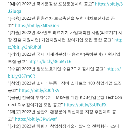
https://bit.ly/3
"[내수] 2022년 국가품질상 포상운영계획 공고"
J2luqa
"[금융] 2022년 친환경차 보급촉진을 위한 이차보전사업 공
https://bit.ly/3MDoGe6
고"
"[기술] 2022년 3차년도 의료기기 사업화촉진 사업(의료기기 시
http
장 진출 지원사업) 기업지원사업 참여기업 모집 통합 공고"
s://bit.ly/3hRJh0l
"[경영] 2022년 국제 지재권분쟁 대응전략(특허분야) 지원사업
https://bit.ly/36bM7L6
모집 공고"
https://
"[수출] 2022년 정보보호기업 수출GO 지원사업 공고"
bit.ly/367rn6R
"[창업] 2022년 소재ㆍ부품ㆍ장비 스타트업 100 창업기업 모집
https://bit.ly/3J0ftKV
공고"
"[금융] 전략적 투자유치ㆍM&A를 위한 KDB산업은행 TechCon
https://bit.ly/3sUFqFX
nect Day 참여기업 모집 공고"
"[제도] 2022년 상반기 환경분야 혁신제품 지정 추진계획 공
https://bit.ly/3Kwlwaf
고"
"[기술] 2022년 하반기 창업성장기술개발사업 전략형(대-스타