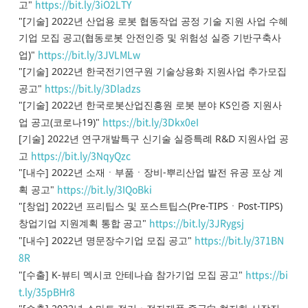
https://bit.ly/3iO2LTY
고"
"[기술] 2022년 산업용 로봇 협동작업 공정 기술 지원 사업 수혜
기업 모집 공고(협동로봇 안전인증 및 위험성 실증 기반구축사
https://bit.ly/3JVLMLw
업)"
"[기술] 2022년 한국전기연구원 기술상용화 지원사업 추가모집
https://bit.ly/3Dladzs
공고"
"[기술] 2022년 한국로봇산업진흥원 로봇 분야 KS인증 지원사
https://bit.ly/3Dkx0eI
업 공고(코로나19)"
[기술] 2022년 연구개발특구 신기술 실증특례 R&D 지원사업 공
https://bit.ly/3NqyQzc
고
"[내수] 2022년 소재ㆍ부품ㆍ장비-뿌리산업 발전 유공 포상 계
https://bit.ly/3IQoBki
획 공고"
"[창업] 2022년 프리팁스 및 포스트팁스(Pre-TIPSㆍPost-TIPS)
https://bit.ly/3JRygsj
창업기업 지원계획 통합 공고"
https://bit.ly/371BN
"[내수] 2022년 명문장수기업 모집 공고"
8R
https://bi
"[수출] K-뷰티 멕시코 안테나숍 참가기업 모집 공고"
t.ly/35pBHr8