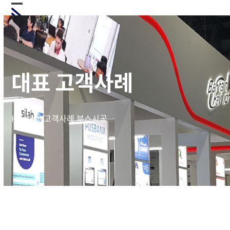
Skip
Open
Close
to
mobile
mobile
content
menu
menu
대표 고객사례
Home
»
고객사례 부스시공