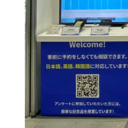
전시회장
Portmes
주소
3 Chome
전화
+81 52-
홈페이지
https:/
참가문의
기업명
(주)콘텐츄어