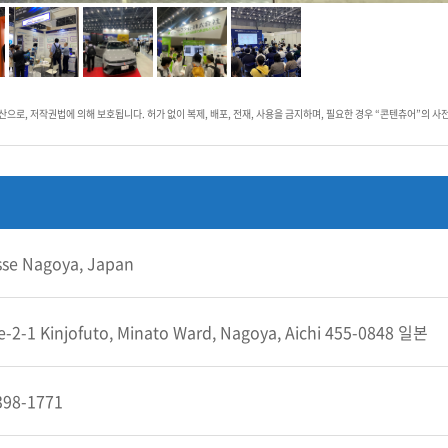
1522
tour@naver.com
contentour.co.kr/
목록보기