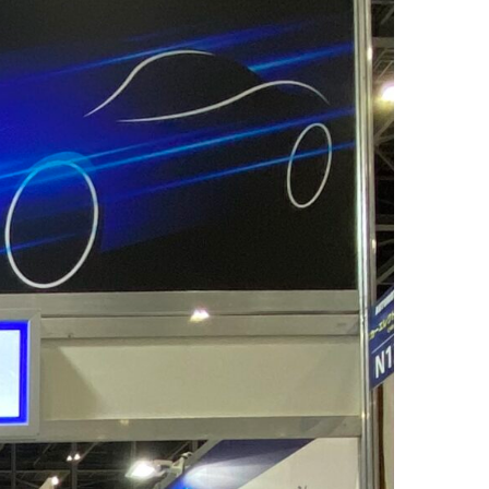
next
slide