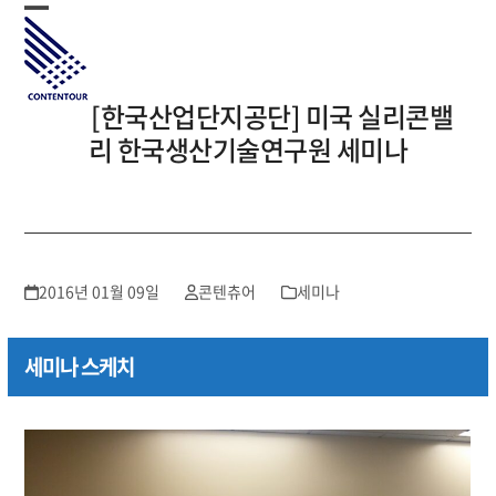
Skip
Open
Close
to
mobile
mobile
content
menu
menu
[한국산업단지공단] 미국 실리콘밸
리 한국생산기술연구원 세미나
2016년 01월 09일
콘텐츄어
세미나
세미나 스케치