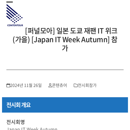
Skip
Open
Close
to
mobile
mobile
content
menu
menu
[퍼널모아] 일본 도쿄 재팬 IT 위크
(가을) [Japan IT Week Autumn] 참
가
2024년 11월 26일
콘텐츄어
전시회참가
전시회 개요
전시회명
Japan IT Week Autumn