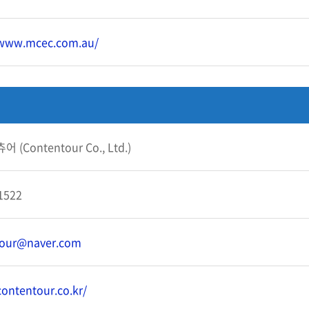
/www.mcec.com.au/
 (Contentour Co., Ltd.)
1522
tour@naver.com
contentour.co.kr/