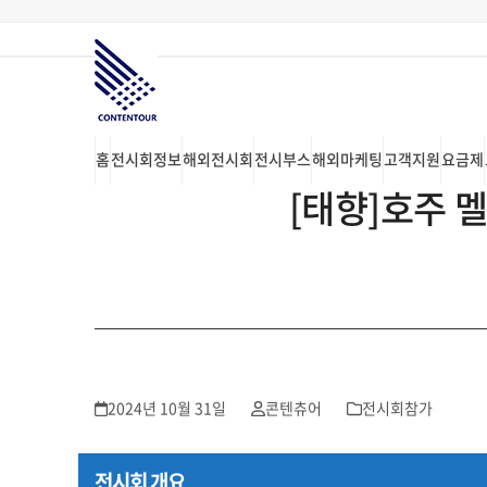
Skip
to
content
홈
전시회정보
해외전시회
전시부스
해외마케팅
고객지원
요금제
[태향]호주 멜버
2024년 10월 31일
콘텐츄어
전시회참가
전시회 개요