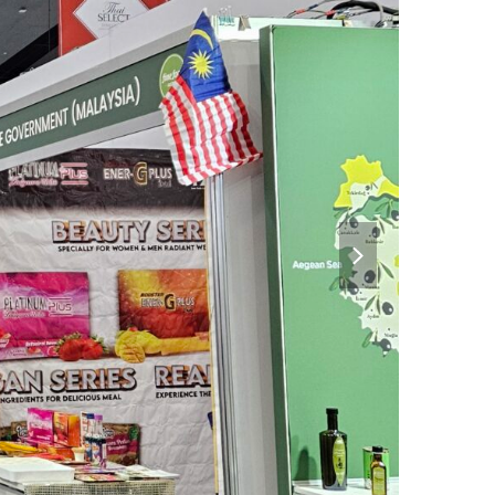
next
slide