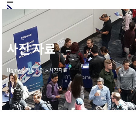
Skip
Open
Close
to
mobile
mobile
content
menu
menu
사진 자료
Home
»
정보센터
»
사진자료