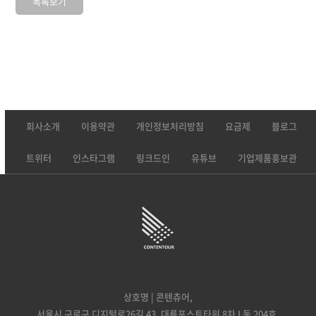
목록보기
회사소개
이용약관
개인정보처리방침
요금제
블로그
트위터
인스타그램
링크드인
유튜브
기업제품홍보관
상호명 | 콘텐츄어,
서울시 구로구 디지털로26길 43, 대륭포스트타워 8차 L동 204호,