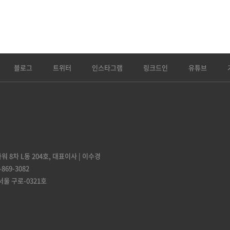
블로그
트위터
인스타그램
링크드인
유튜브
 8차 L동 204호,
대표이사 | 이수경
-869-3082
서울 구로-0321호