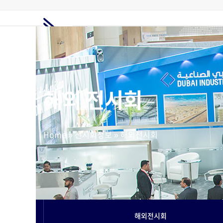
Skip
to
content
홈
전시회정보
해외전시회
전시부스
해외마케팅
고객지원
요금제
해외 전시회
Home
»
전시회정보
»
해외전시회
해외전시회