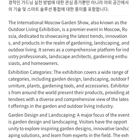
경적인 가드닝 실천 방법에 대한 관심 증가뿐만 아니라 야외 공간에서
의 기술 및 스마트 솔루션 통합에 대한 흥미를 포함합니다.
The International Moscow Garden Show, also known as the
Outdoor Living Exhibition, is a premier event in Moscow, Ru
ssia, dedicated to showcasing the latest trends, innovation
s, and products in the realm of gardening, landscaping, and
outdoor living. It serves as a comprehensive platform for ind
ustry professionals, landscape architects, gardening enthu
siasts, and homeowners.
Exhibition Categories: The exhibition covers a wide range of
categories, including garden design, landscaping, outdoor f
urniture, plants, gardening tools, and accessories. Exhibitor
s from around the world present their products, providing at
tendees with a diverse and comprehensive view of the lates
t offerings in the garden and outdoor living industry.
Garden Design and Landscaping: A major focus of the event
is garden design and landscaping. Visitors have the opport
unity to explore inspiring garden designs, innovative landsc
aping solutions, and learn from experts in the field. The exh