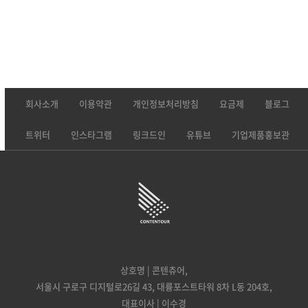
회사소개
이용약관
개인정보처리방침
요금제
블로그
트위터
인스타그램
링크드인
유튜브
기업제품홍보관
상호명 | 콘텐츄어,
서울시 구로구 디지털로26길 43, 대륭포스트타워 8차 L동 204호,
대표이사 | 이수경