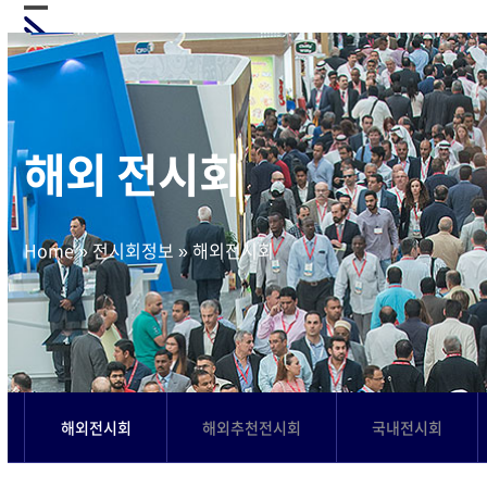
Skip
Open
Close
to
mobile
mobile
content
menu
menu
해외 전시회
Home
»
전시회정보
»
해외전시회
해외전시회
해외추천전시회
국내전시회