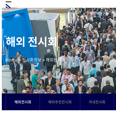
Skip
Open
Close
to
mobile
mobile
content
menu
menu
해외 전시회
Home
»
전시회정보
»
해외전시회
해외전시회
해외추천전시회
국내전시회