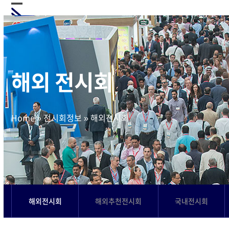
Skip
Open
Close
to
mobile
mobile
content
menu
menu
해외 전시회
Home
»
전시회정보
»
해외전시회
해외전시회
해외추천전시회
국내전시회