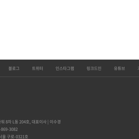
블로그
트위터
인스타그램
링크드인
유튜브
 8차 L동 204호,
대표이사 | 이수경
-869-3082
서울 구로-0321호