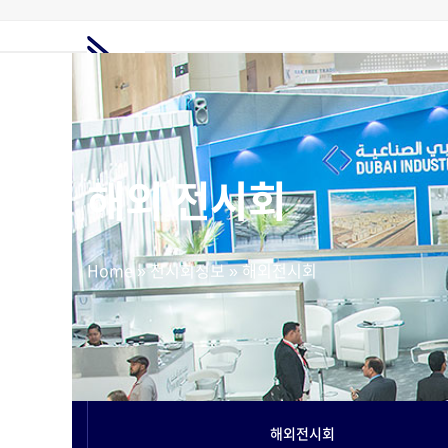
Skip
to
content
홈
전시회정보
해외전시회
전시부스
해외마케팅
고객지원
요금제
해외 전시회
Home
»
전시회정보
»
해외전시회
해외전시회