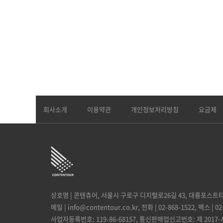
회사소개
이용약관
개인정보처리방침
요금제
상호명 | 콘텐츄어,
서울시 구로구 디지털로26길 43, 대륭포스트타워
메일 | info@contentour.co.kr,
전화 | 02-868-1522,
팩스 | 02
사업자등록번호: 119-86-68157,
통신판매업신고번호: 제 2017-