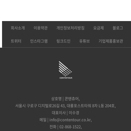
회사소개
이용약관
개인정보처리방침
요금제
블로그
트위터
인스타그램
링크드인
유튜브
기업제품홍보관
상호명 | 콘텐츄어,
서울시 구로구 디지털로26길 43, 대륭포스트타워 8차 L동 204호,
대표이사 | 이수경
메일 | info@contentour.co.kr,
전화 | 02-868-1522,