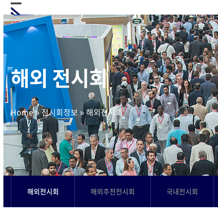
Skip
Open
Close
to
mobile
mobile
content
menu
menu
해외 전시회
Home
»
전시회정보
»
해외전시회
해외전시회
해외추천전시회
국내전시회