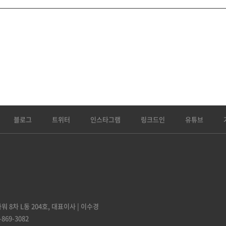
블로그
트위터
인스타그램
링크드인
유튜브
 8차 L동 204호,
대표이사 | 이수경
-869-3082