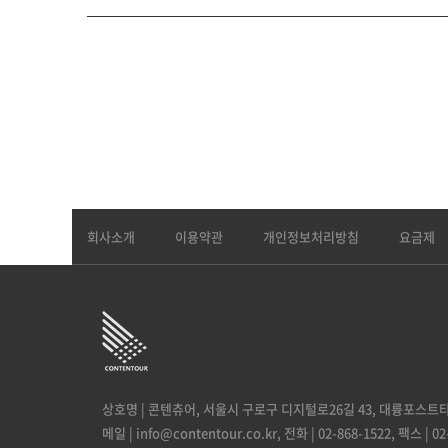
회사소개
이용약관
개인정보처리방침
요금제
상호명 | 콘텐츄어,
서울시 구로구 디지털로26길 43, 대륭포스트타워
메일 | info@contentour.co.kr,
전화 | 02-868-1522,
팩스 | 02