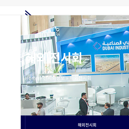
Skip
to
content
홈
전시회정보
해외전시회
전시부스
해외마케팅
고객지원
요금제
해외 전시회
Home
»
전시회정보
»
해외전시회
해외전시회