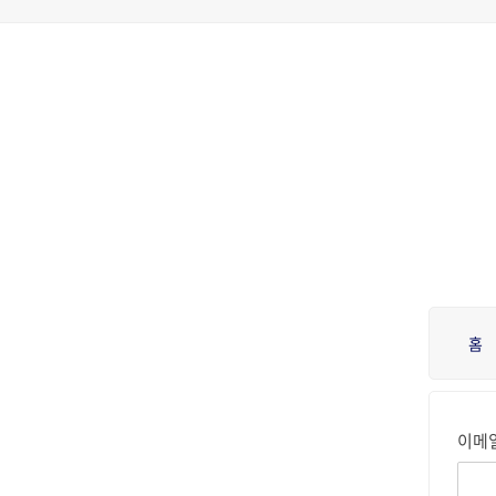
Skip
to
content
홈
이메