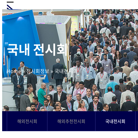
Skip
Open
Close
to
mobile
mobile
content
menu
menu
국내 전시회
Home
»
전시회정보
»
국내전시회
해외전시회
해외추천전시회
국내전시회