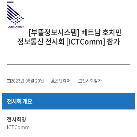
Skip
Open
Close
to
mobile
mobile
content
menu
menu
[부뜰정보시스템] 베트남 호치민
정보통신 전시회 [ICTComm] 참가
2023년 06월 20일
콘텐츄어
전시회참가
전시회 개요
전시회명
ICTComm