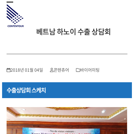
Skip
Open
Close
to
mobile
mobile
content
menu
menu
베트남 하노이 수출 상담회
2018년 01월 04일
콘텐츄어
바이어미팅
수출상담회 스케치