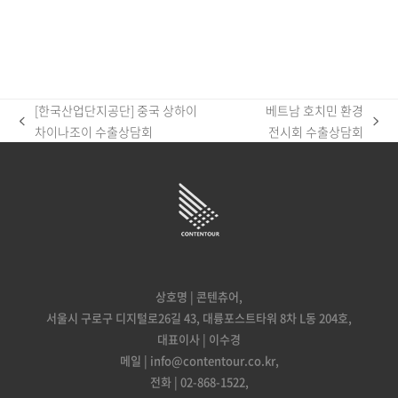
[한국산업단지공단] 중국 상하이
베트남 호치민 환경
previous
next
차이나조이 수출상담회
전시회 수출상담회
post:
post:
상호명 | 콘텐츄어,
서울시 구로구 디지털로26길 43, 대륭포스트타워 8차 L동 204호,
대표이사 | 이수경
메일 | info@contentour.co.kr,
전화 | 02-868-1522,