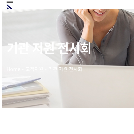
Skip
Open
Close
to
mobile
mobile
content
menu
menu
기관 지원 전시회
Home
»
고객지원
»
기관 지원 전시회