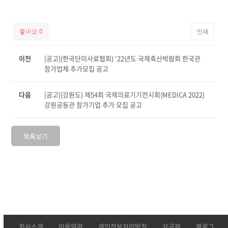
좋아요
0
인쇄
이전
[공고](한국단미사료협회) ‘22년도 국제축산박람회 한국관
참가업체 추가모집 공고
다음
[공고](강원도) 제54회 국제의료기기전시회(MEDICA 2022)
강원공동관 참가기업 추가 모집 공고
목록보기
회사소개
이용약관
개인정보처리방침
요금제
블로그