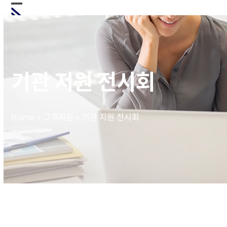
Skip
Open
Close
to
mobile
mobile
content
menu
menu
기관 지원 전시회
Home
»
고객지원
»
기관 지원 전시회