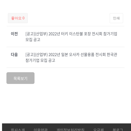
좋아요
0
인쇄
이전
[공고](산업부) 2022년 터키 이스탄불 포장 전시회 참가기업
모집 공고
다음
[공고](산업부) 2022년 일본 오사카 선물용품 전시회 한국관
참가기업 모집 공고
목록보기
회사소개
이용약관
개인정보처리방침
요금제
블로그