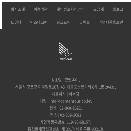
회사소개
이용약관
개인정보처리방침
요금제
블로그
트위터
인스타그램
링크드인
유튜브
기업제품홍보관
상호명 | 콘텐츄어,
서울시 구로구 디지털로26길 43, 대륭포스트타워 8차 L동 204호,
대표이사 | 이수경
메일 | info@contentour.co.kr,
전화 | 02-868-1522,
팩스 | 02-869-3082
사업자등록번호: 119-86-68157,
통신판매업신고번호: 제 2017-서울 구로-0321호