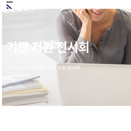
Skip
Open
Close
to
mobile
mobile
content
menu
menu
기관 지원 전시회
Home
»
고객지원
»
기관 지원 전시회