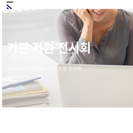
Skip
Open
Close
to
mobile
mobile
content
menu
menu
기관 지원 전시회
Home
»
고객지원
»
기관 지원 전시회