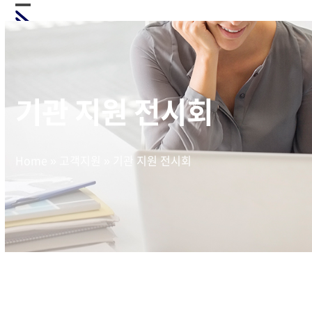
Skip
Open
Close
to
mobile
mobile
content
menu
menu
기관 지원 전시회
Home
»
고객지원
»
기관 지원 전시회