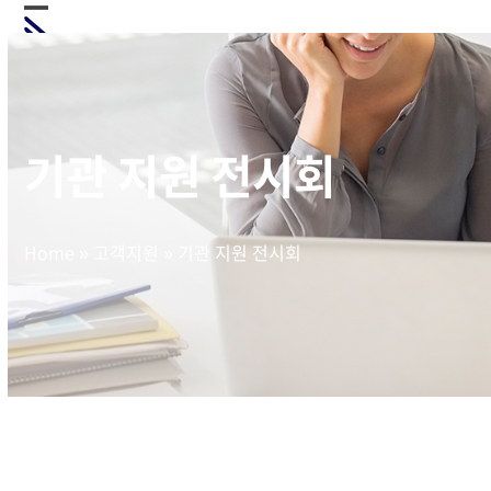
Skip
Open
Close
to
mobile
mobile
content
menu
menu
기관 지원 전시회
Home
»
고객지원
»
기관 지원 전시회