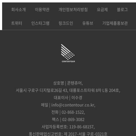
회사소개
이용약관
개인정보처리방침
요금제
블로그
트위터
인스타그램
링크드인
유튜브
기업제품홍보관
상호명 | 콘텐츄어,
서울시 구로구 디지털로26길 43, 대륭포스트타워 8차 L동 204호,
대표이사 | 이수경
메일 | info@contentour.co.kr,
전화 | 02-868-1522,
팩스 | 02-869-3082
사업자등록번호: 119-86-68157,
통신판매업신고번호: 제 2017-서울 구로-0321호