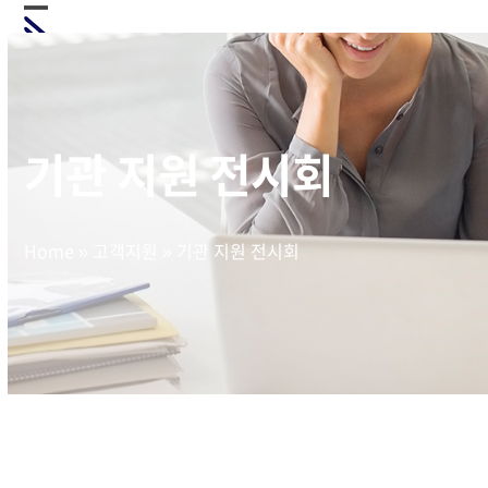
Skip
Open
Close
to
mobile
mobile
content
menu
menu
기관 지원 전시회
Home
»
고객지원
»
기관 지원 전시회