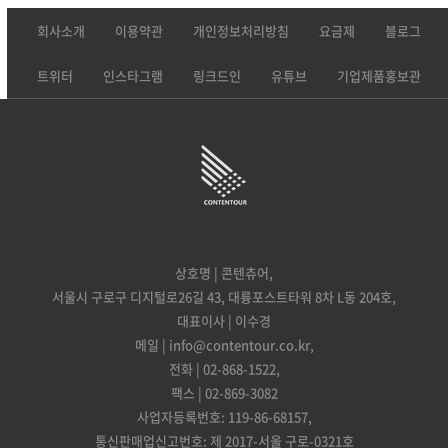
회사소개
이용약관
개인정보처리방침
요금제
블로그
트위터
인스타그램
링크드인
유튜브
기업제품홍보관
상호명 | 콘텐츄어,
서울시 구로구 디지털로26길 43, 대륭포스트타워 8차 L동 204호,
대표이사 | 이수경
메일 | info@contentour.co.kr,
전화 | 02-868-1522,
팩스 | 02-869-3082
사업자등록번호: 119-86-68157,
통신판매업신고번호: 제 2017-서울 구로-0321호