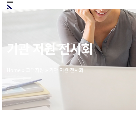
Skip
Open
Close
to
mobile
mobile
content
menu
menu
기관 지원 전시회
Home
»
고객지원
»
기관 지원 전시회