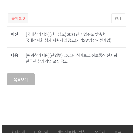
좋아요
0
인쇄
이전
[국내참가지원](전라남도) 2021년 기업주도 맞춤형
국내전시회 참가 지원사업 공고(지역SW성장지원사업)
다음
[해외참가지원](산업부) 2021년 싱가포르 정보통신 전시회
한국관 참가기업 모집 공고
목록보기
회사소개
이용약관
개인정보처리방침
요금제
블로그