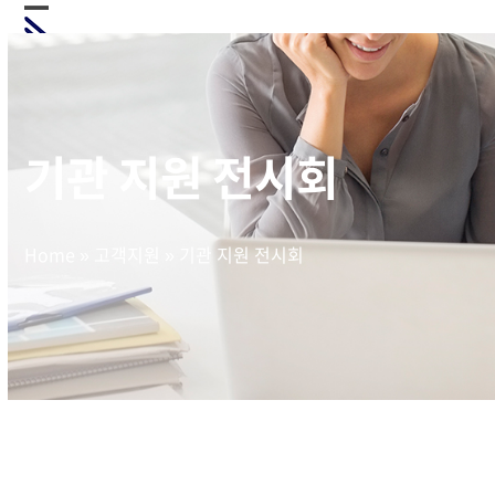
Skip
Open
Close
to
mobile
mobile
content
menu
menu
기관 지원 전시회
Home
»
고객지원
»
기관 지원 전시회